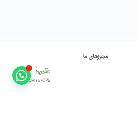
مجوز‌های ما
۱
آدرس : تهران ، نیاوران، خیابان زینعلی، کوچه هفتم، پلاک ۱۰،