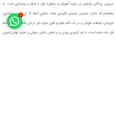
سرزمین برندگان، پلتفرمی در حوزه آموزش و مشاوره بازار، با تمرکز بر برندسازی است. ما
معتقدیم که دانش مدیریتی بایستی کاربردی باشد، بنابراین آنچه که در حوزه برندسازی،
۱
بازاریابی، تبلیغات، فروش و در یک کلام علوم و فنون حوزه بازار در این پلتفرم در اختیار شما
قرار داده شده است، با دید کاربردی بودن و بر اساس دانش جهانی و تجربه بومی تدوین
گشته است
راهنمای سایت
در تماس باشید
حساب کاربری
تلفن خط ۱ : ۲۲۲۲۵۱۳۹ (۰۲۱)
سبد خرید
تلفن خط ۲ :
۰۹۹۰۹۰۸۱۰۰۶
ایمیل : info@Brandgan.com
پرداخت
آدرس : تهران ، نیاوران، خیابان زینعلی،
کوچه هفتم، پلاک ۱۰، واحد ۱