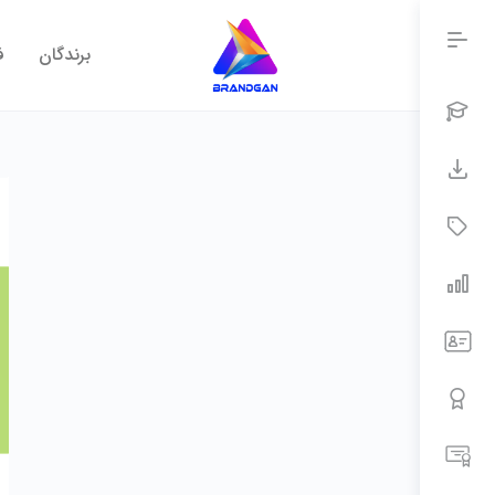
برندگان
ف