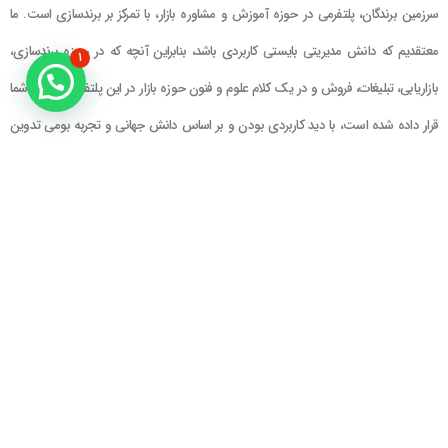
سرزمین برندگان، پلتفرمی در حوزه آموزش و مشاوره بازار، با تمرکز بر برندسازی است. ما
معتقدیم که دانش مدیریتی بایستی کاربردی باشد، بنابراین آنچه که در حوزه برندسازی،
۱
بازاریابی، تبلیغات، فروش و در یک کلام علوم و فنون حوزه بازار در این پلتفرم در اختیار شما
قرار داده شده است، با دید کاربردی بودن و بر اساس دانش جهانی و تجربه بومی تدوین
گشته است
راهنمای سایت
در تماس باشید
حساب کاربری
تلفن خط ۱ : ۲۲۲۲۵۱۳۹ (۰۲۱)
سبد خرید
تلفن خط ۲ :
۰۹۹۰۹۰۸۱۰۰۶
ایمیل : info@Brandgan.com
پرداخت
آدرس : تهران ، نیاوران، خیابان زینعلی،
کوچه هفتم، پلاک ۱۰، واحد ۱